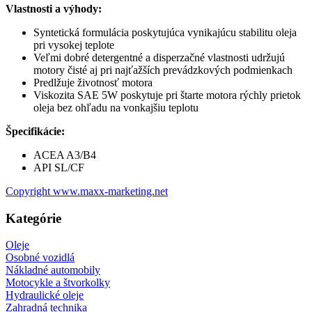
Vlastnosti a výhody:
Syntetická formulácia poskytujúca vynikajúcu stabilitu oleja
pri vysokej teplote
Veľmi dobré detergentné a disperzačné vlastnosti udržujú
motory čisté aj pri najťažších prevádzkových podmienkach
Predlžuje životnosť motora
Viskozita SAE 5W poskytuje pri štarte motora rýchly prietok
oleja bez ohľadu na vonkajšiu teplotu
Špecifikácie:
ACEA A3/B4
API SL/CF
Copyright www.maxx-marketing.net
Kategórie
Oleje
Osobné vozidlá
Nákladné automobily
Motocykle a štvorkolky
Hydraulické oleje
Zahradná technika