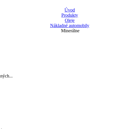
Úvod
Produkty
Oleje
Nákladné automobily
Minerálne
ných...