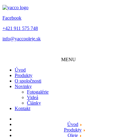
Facebook
+421 911 575 748
info@yaccooleje.sk
MENU
Úvod
Produkty
O spoločnosti
Novinky
Fotogalérie
Videá
Články
Kontakt
Úvod
Produkty
Oleje