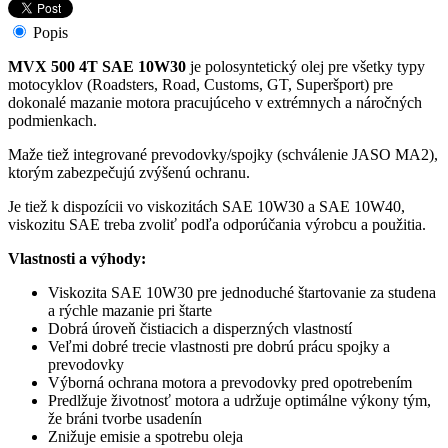
Popis
MVX 500 4T SAE 10W30
je polosyntetický olej pre všetky typy
motocyklov (Roadsters, Road, Customs, GT, Superšport) pre
dokonalé mazanie motora pracujúceho v extrémnych a náročných
podmienkach.
Maže tiež integrované prevodovky/spojky (schválenie JASO MA2),
ktorým zabezpečujú zvýšenú ochranu.
Je tiež k dispozícii vo viskozitách SAE 10W30 a SAE 10W40,
viskozitu SAE treba zvoliť podľa odporúčania výrobcu a použitia.
Vlastnosti a výhody:
Viskozita SAE 10W30 pre jednoduché štartovanie za studena
a rýchle mazanie pri štarte
Dobrá úroveň čistiacich a disperzných vlastností
Veľmi dobré trecie vlastnosti pre dobrú prácu spojky a
prevodovky
Výborná ochrana motora a prevodovky pred opotrebením
Predlžuje životnosť motora a udržuje optimálne výkony tým,
že bráni tvorbe usadenín
Znižuje emisie a spotrebu oleja