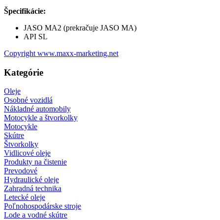
Špecifikácie:
JASO MA2 (prekračuje JASO MA)
API SL
Copyright www.maxx-marketing.net
Kategórie
Oleje
Osobné vozidlá
Nákladné automobily
Motocykle a štvorkolky
Motocykle
Skútre
Štvorkolky
Vidlicové oleje
Produkty na čistenie
Prevodové
Hydraulické oleje
Zahradná technika
Letecké oleje
Poľnohospodárske stroje
Lode a vodné skútre