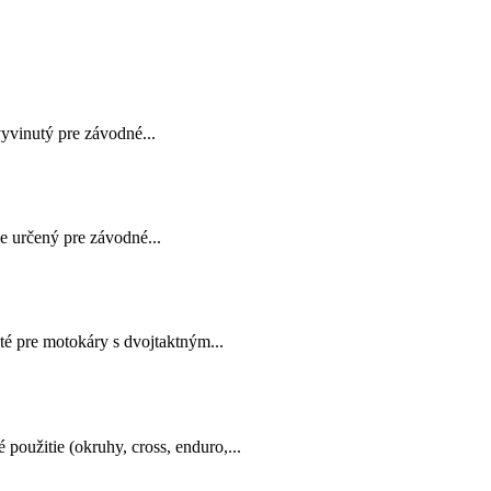
vinutý pre závodné...
 určený pre závodné...
é pre motokáry s dvojtaktným...
oužitie (okruhy, cross, enduro,...