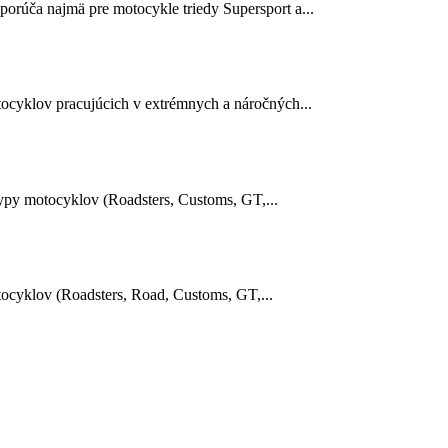
rúča najmä pre motocykle triedy Supersport a...
cyklov pracujúcich v extrémnych a náročných...
py motocyklov (Roadsters, Customs, GT,...
cyklov (Roadsters, Road, Customs, GT,...