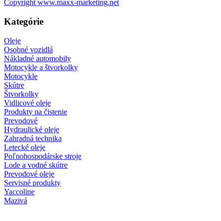
Copyright www.maxx-marketing.net
Kategórie
Oleje
Osobné vozidlá
Nákladné automobily
Motocykle a štvorkolky
Motocykle
Skútre
Štvorkolky
Vidlicové oleje
Produkty na čistenie
Prevodové
Hydraulické oleje
Zahradná technika
Letecké oleje
Poľnohospodárske stroje
Lode a vodné skútre
Prevodové oleje
Servisné produkty
Yaccoline
Mazivá