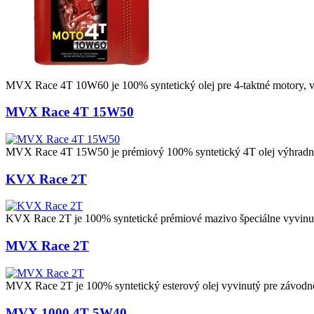
MVX Race 4T 10W60 je 100% syntetický olej pre 4-taktné motory, vy
MVX Race 4T 15W50
MVX Race 4T 15W50 je prémiový 100% syntetický 4T olej výhradne
KVX Race 2T
KVX Race 2T je 100% syntetické prémiové mazivo špeciálne vyvinut
MVX Race 2T
MVX Race 2T je 100% syntetický esterový olej vyvinutý pre závodné p
MVX 1000 4T 5W40