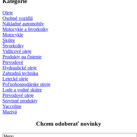
Kategórie
Oleje
Osobné vozidlá
Nákladné automobily
Motocykle a štvorkolky
Motocykle
Skútre
Štvorkolky
Vidlicové oleje
Produkty na čistenie
Prevodové
Hydraulické oleje
Zahradná technika
Letecké oleje
Poľnohospodárske stroje
Lode a vodné skútre
Prevodové oleje
Servisné produkty
Yaccoline
Mazivá
Chcem odoberať novinky