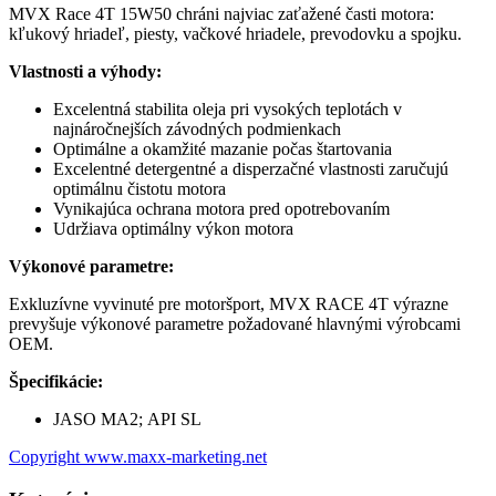
MVX Race 4T 15W50 chráni najviac zaťažené časti motora:
kľukový hriadeľ, piesty, vačkové hriadele, prevodovku a spojku.
Vlastnosti a výhody:
Excelentná stabilita oleja pri vysokých teplotách v
najnáročnejších závodných podmienkach
Optimálne a okamžité mazanie počas štartovania
Excelentné detergentné a disperzačné vlastnosti zaručujú
optimálnu čistotu motora
Vynikajúca ochrana motora pred opotrebovaním
Udržiava optimálny výkon motora
Výkonové parametre:
Exkluzívne vyvinuté pre motoršport, MVX RACE 4T výrazne
prevyšuje výkonové parametre požadované hlavnými výrobcami
OEM.
Špecifikácie:
JASO MA2; API SL
Copyright www.maxx-marketing.net