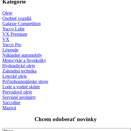
Kategórie
Oleje
Osobné vozidlá
Galaxie Competition
Yacco Lube
VX Premium
VX
Yacco Pro
Légende
Nákladné automobily
Motocykle a štvorkolky
Hydraulické oleje
Zahradná technika
Letecké oleje
Poľnohospodárske stroje
Lode a vodné skútre
Prevodové oleje
Servisné produkty
Yaccoline
Mazivá
Chcem odoberať novinky